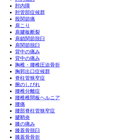
肘内障
肘管部症候群
股関節痛
肩こり
肩腱板断裂
肩鎖関節脱臼
肩関節脱臼
背中の痛み
背中の痛み
胸椎・腰椎圧迫骨折
胸郭出口症候群
脊柱管狭窄症
腕のしびれ
腰椎分離症
腰椎椎間板ヘルニア
腰痛
腰部脊柱管狭窄症
腱鞘炎
膝の痛み
膝蓋骨脱臼
膝蓋骨骨折