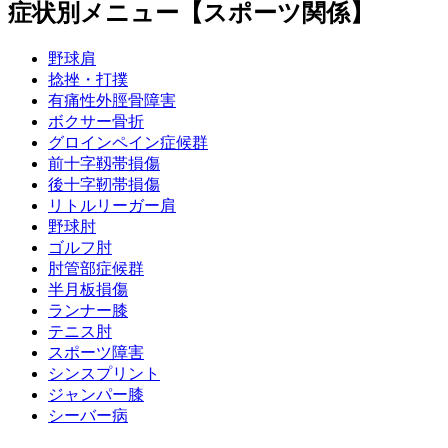
症状別メニュー【スポーツ関係】
野球肩
捻挫・打撲
有痛性外脛骨障害
ボクサー骨折
グロインペイン症候群
前十字靱帯損傷
後十字靭帯損傷
リトルリーガー肩
野球肘
ゴルフ肘
肘管部症候群
半月板損傷
ランナー膝
テニス肘
スポーツ障害
シンスプリント
ジャンパー膝
シーバー病