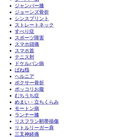
ジャンパー膝
ジョーンズ骨折
シンスプリント
ストレートネック
すべり症
スポーツ障害
スマホ頭痛
スマホ首
テニス肘
ドケルバン病
ばね指
ヘルニア
ボクサー骨折
ポッコリお腹
むちうち症
めまい・立ちくらみ
モートン病
ランナー膝
リスフラン靭帯損傷
リトルリーガー肩
三叉神経痛