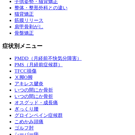
子供姿勢・猫背矯正
整体・整形外科との違い
猫背矯正
筋膜リリース
肩甲骨剥がし
骨盤矯正
症状別メニュー
PMDD（月経前不快気分障害）
PMS（月経前症候群）
TFCC損傷
Ⅹ脚O脚
アキレス腱炎
いつの間にか骨折
いつの間にか骨折
オスグッド・成長痛
ぎっくり腰
グロインペイン症候群
こめかみ頭痛
ゴルフ肘
シーバー病