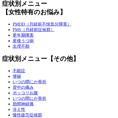
症状別メニュー
【女性特有のお悩み】
PMDD（月経前不快気分障害）
PMS（月経前症候群）
更年期障害
産後うつ病
生理不順
症状別メニュー【その他】
不眠症
便秘
いつの間にか骨折
背中の痛み
ポッコリお腹
いつの間にか骨折
肋間神経痛
冷え性
慢性疲労症候群