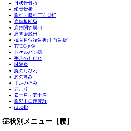
舟状骨骨折
鎖骨骨折
胸椎・腰椎圧迫骨折
肩腱板断裂
肩鎖関節脱臼
肩関節脱臼
橈骨遠位端骨折(手首骨折)
TFCC損傷
ドケルバン病
手足のしびれ
腱鞘炎
腕のしびれ
肘の痛み
手足の痛み
肩こり
四十肩・五十肩
胸郭出口症候群
ばね指
症状別メニュー【腰】