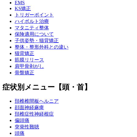
EMS
KS矯正
トリガーポイント
ハイボルト治療
マタニティ整体
保険適用について
子供姿勢・猫背矯正
整体・整形外科との違い
猫背矯正
筋膜リリース
肩甲骨剥がし
骨盤矯正
症状別メニュー【頭・首】
頚椎椎間板ヘルニア
顔面神経麻痺
頚椎症性神経根症
偏頭痛
突発性難聴
頭痛