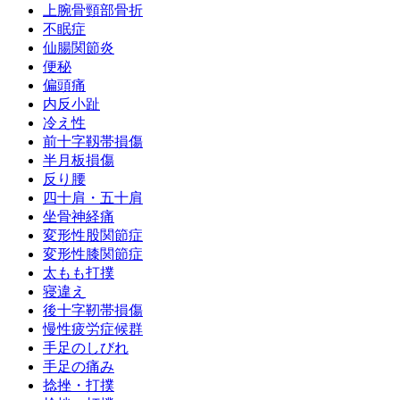
上腕骨頸部骨折
不眠症
仙腸関節炎
便秘
偏頭痛
内反小趾
冷え性
前十字靱帯損傷
半月板損傷
反り腰
四十肩・五十肩
坐骨神経痛
変形性股関節症
変形性膝関節症
太もも打撲
寝違え
後十字靭帯損傷
慢性疲労症候群
手足のしびれ
手足の痛み
捻挫・打撲