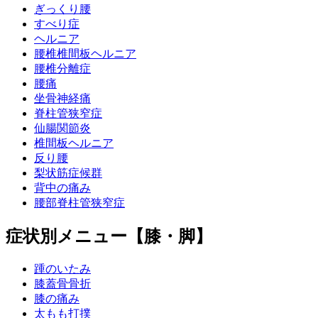
ぎっくり腰
すべり症
ヘルニア
腰椎椎間板ヘルニア
腰椎分離症
腰痛
坐骨神経痛
脊柱管狭窄症
仙腸関節炎
椎間板ヘルニア
反り腰
梨状筋症候群
背中の痛み
腰部脊柱管狭窄症
症状別メニュー【膝・脚】
踵のいたみ
膝蓋骨骨折
膝の痛み
太もも打撲