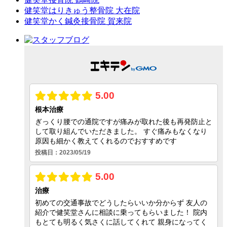
健笑堂はりきゅう整骨院 大在院
健笑堂かく鍼灸接骨院 賀来院