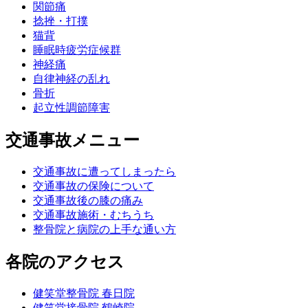
関節痛
捻挫・打撲
猫背
睡眠時疲労症候群
神経痛
自律神経の乱れ
骨折
起立性調節障害
交通事故メニュー
交通事故に遭ってしまったら
交通事故の保険について
交通事故後の膝の痛み
交通事故施術・むちうち
整骨院と病院の上手な通い方
各院のアクセス
健笑堂整骨院 春日院
健笑堂接骨院 鶴崎院