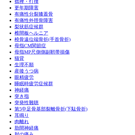
捻挫・打撲
更年期障害
有痛性分裂膝蓋骨
有痛性外脛骨障害
梨状筋症候群
椎間板ヘルニア
橈骨遠位端骨折(手首骨折)
母指CM関節症
母指MP尺側側副靭帯損傷
猫背
生理不順
産後うつ病
眼精疲労
睡眠時疲労症候群
神経痛
突き指
突発性難聴
第5中足骨基部裂離骨折(下駄骨折)
耳鳴り
肉離れ
肋間神経痛
肘の痛み