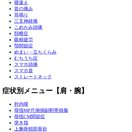
寝違え
首の痛み
耳鳴り
三叉神経痛
こめかみ頭痛
頚椎症
眼精疲労
顎関節症
めまい・立ちくらみ
むちうち症
スマホ頭痛
スマホ首
ストレートネック
症状別メニュー【肩・腕】
肘内障
母指MP尺側側副靭帯損傷
母指CM関節症
突き指
上腕骨頸部骨折