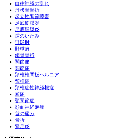
自律神経の乱れ
舟状骨骨折
起立性調節障害
足底筋膜炎
足底腱膜炎
踵のいたみ
野球肘
野球肩
鎖骨骨折
関節痛
関節痛
頚椎椎間板ヘルニア
頚椎症
頚椎症性神経根症
頭痛
顎関節症
顔面神経麻痺
首の痛み
骨折
鵞足炎