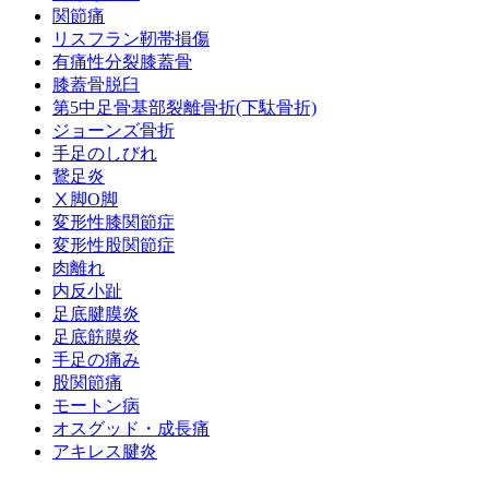
関節痛
リスフラン靭帯損傷
有痛性分裂膝蓋骨
膝蓋骨脱臼
第5中足骨基部裂離骨折(下駄骨折)
ジョーンズ骨折
手足のしびれ
鵞足炎
Ⅹ脚O脚
変形性膝関節症
変形性股関節症
肉離れ
内反小趾
足底腱膜炎
足底筋膜炎
手足の痛み
股関節痛
モートン病
オスグッド・成長痛
アキレス腱炎