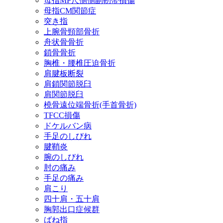
母指MP尺側側副靭帯損傷
母指CM関節症
突き指
上腕骨頸部骨折
舟状骨骨折
鎖骨骨折
胸椎・腰椎圧迫骨折
肩腱板断裂
肩鎖関節脱臼
肩関節脱臼
橈骨遠位端骨折(手首骨折)
TFCC損傷
ドケルバン病
手足のしびれ
腱鞘炎
腕のしびれ
肘の痛み
手足の痛み
肩こり
四十肩・五十肩
胸郭出口症候群
ばね指