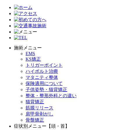
施術メニュー
EMS
KS矯正
トリガーポイント
ハイボルト治療
マタニティ整体
保険適用について
子供姿勢・猫背矯正
整体・整形外科との違い
猫背矯正
筋膜リリース
肩甲骨剥がし
骨盤矯正
症状別メニュー【頭・首】