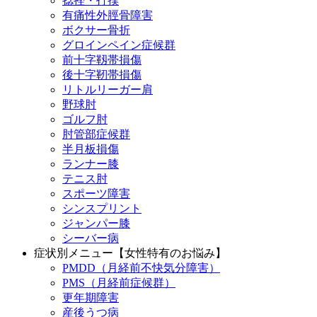
捻挫・打撲
有痛性外脛骨障害
ボクサー骨折
グロインペイン症候群
前十字靱帯損傷
後十字靭帯損傷
リトルリーガー肩
野球肘
ゴルフ肘
肘管部症候群
半月板損傷
ランナー膝
テニス肘
スポーツ障害
シンスプリント
ジャンパー膝
シーバー病
症状別メニュー【女性特有のお悩み】
PMDD（月経前不快気分障害）
PMS（月経前症候群）
更年期障害
産後うつ病