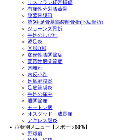
リスフラン靭帯損傷
有痛性分裂膝蓋骨
膝蓋骨脱臼
第5中足骨基部裂離骨折(下駄骨折)
ジョーンズ骨折
手足のしびれ
鵞足炎
Ⅹ脚O脚
変形性膝関節症
変形性股関節症
肉離れ
内反小趾
足底腱膜炎
足底筋膜炎
手足の痛み
股関節痛
モートン病
オスグッド・成長痛
アキレス腱炎
症状別メニュー【スポーツ関係】
野球肩