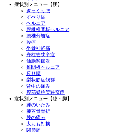
症状別メニュー【腰】
ぎっくり腰
すべり症
ヘルニア
腰椎椎間板ヘルニア
腰椎分離症
腰痛
坐骨神経痛
脊柱管狭窄症
仙腸関節炎
椎間板ヘルニア
反り腰
梨状筋症候群
背中の痛み
腰部脊柱管狭窄症
症状別メニュー【膝・脚】
踵のいたみ
膝蓋骨骨折
膝の痛み
太もも打撲
関節痛