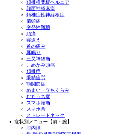
頚椎椎間板ヘルニア
顔面神経麻痺
頚椎症性神経根症
偏頭痛
突発性難聴
頭痛
寝違え
首の痛み
耳鳴り
三叉神経痛
こめかみ頭痛
頚椎症
眼精疲労
顎関節症
めまい・立ちくらみ
むちうち症
スマホ頭痛
スマホ首
ストレートネック
症状別メニュー【肩・腕】
肘内障