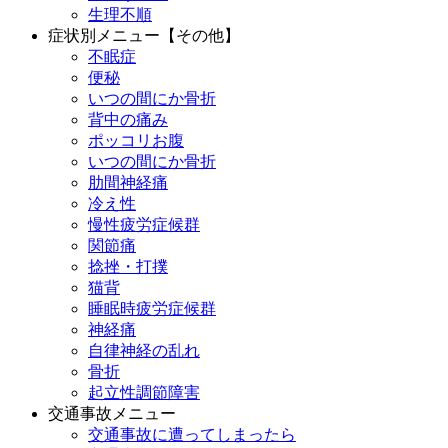
生理不順
症状別メニュー【その他】
不眠症
便秘
いつの間にか骨折
背中の痛み
ポッコリお腹
いつの間にか骨折
肋間神経痛
冷え性
慢性疲労症候群
関節痛
捻挫・打撲
猫背
睡眠時疲労症候群
神経痛
自律神経の乱れ
骨折
起立性調節障害
交通事故メニュー
交通事故に遭ってしまったら