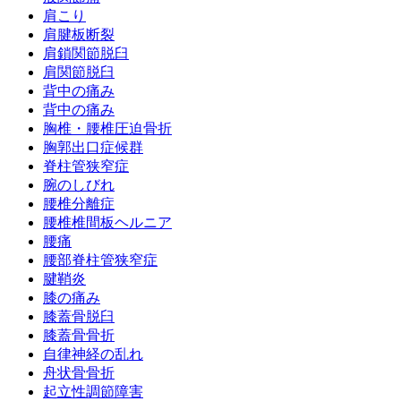
肩こり
肩腱板断裂
肩鎖関節脱臼
肩関節脱臼
背中の痛み
背中の痛み
胸椎・腰椎圧迫骨折
胸郭出口症候群
脊柱管狭窄症
腕のしびれ
腰椎分離症
腰椎椎間板ヘルニア
腰痛
腰部脊柱管狭窄症
腱鞘炎
膝の痛み
膝蓋骨脱臼
膝蓋骨骨折
自律神経の乱れ
舟状骨骨折
起立性調節障害