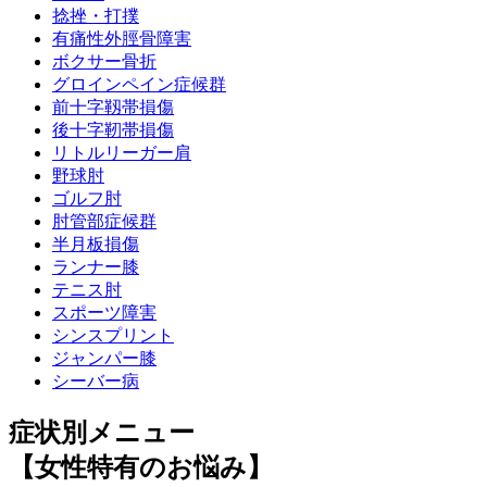
捻挫・打撲
有痛性外脛骨障害
ボクサー骨折
グロインペイン症候群
前十字靱帯損傷
後十字靭帯損傷
リトルリーガー肩
野球肘
ゴルフ肘
肘管部症候群
半月板損傷
ランナー膝
テニス肘
スポーツ障害
シンスプリント
ジャンパー膝
シーバー病
症状別メニュー
【女性特有のお悩み】