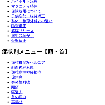
ハイボルト治療
マタニティ整体
保険適用について
子供姿勢・猫背矯正
整体・整形外科との違い
猫背矯正
筋膜リリース
肩甲骨剥がし
骨盤矯正
症状別メニュー【頭・首】
頚椎椎間板ヘルニア
顔面神経麻痺
頚椎症性神経根症
偏頭痛
突発性難聴
頭痛
寝違え
首の痛み
耳鳴り