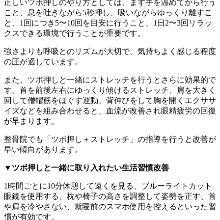
正しいツボ押しのやり方としては、まず手を温めてから行う
こと、息を吐きながら5秒押し、吸いながらゆっくり離すこ
と、1回につき5〜10回を目安に行うこと、1日2〜3回リラッ
クスできる環境で行うことが重要です。
強さよりも呼吸とのリズムが大切で、気持ちよく感じる程度
の圧が適しています。
また、ツボ押しと一緒にストレッチを行うとさらに効果的で
す。首を前後左右にゆっくり傾けるストレッチ、肩を大きく
回して僧帽筋をほぐす運動、背伸びをして胸を開くエクササ
イズなどを組み合わせると、血流が改善され眼精疲労の回復
が早まります。
整骨院でも「ツボ押し＋ストレッチ」の指導を行うと改善が
早い傾向があります。
▼ツボ押しと一緒に取り入れたい生活習慣改善
1時間ごとに10分休憩して遠くを見る、ブルーライトカット
眼鏡を使用する、枕や椅子の高さを調整して姿勢を正す、首
や肩を冷やさない、就寝前のスマホ使用を控えるといった習
慣が有効です。