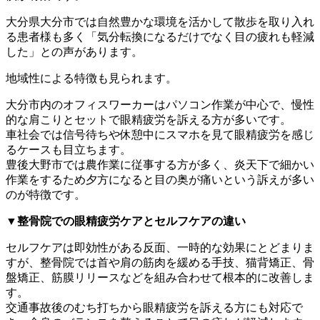
大分県大分市では自然豊かな環境を活かして散歩を取り入れ
る患者様も多く「気分転換になるだけでなく目の疲れも軽減
した」との声があります。
地域性による特徴も見られます。
大分市内のオフィスワーカーはパソコン作業が中心で、慢性
的な肩こりとセットで眼精疲労を訴える方が多いです。
車社会では信号待ちや休憩中にスマホを見て眼精疲労を感じ
るケースも目立ちます。
豊後大野市では農作業に従事する方が多く、炎天下で細かい
作業をするため夕方になると目の奥が痛いという訴えが多い
のが特徴です。
▼整骨院での眼精疲労ケアとセルフケアの違い
セルフケアは即効性がある反面、一時的な効果にとどまりま
すが、整骨院では首や肩の筋肉を緩める手技、猫背矯正、骨
盤矯正、筋膜リリースなどを組み合わせて根本的に改善しま
す。
交通事故後のむち打ちから眼精疲労を訴える方にも対応で