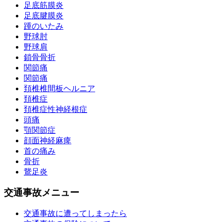
足底筋膜炎
足底腱膜炎
踵のいたみ
野球肘
野球肩
鎖骨骨折
関節痛
関節痛
頚椎椎間板ヘルニア
頚椎症
頚椎症性神経根症
頭痛
顎関節症
顔面神経麻痺
首の痛み
骨折
鵞足炎
交通事故メニュー
交通事故に遭ってしまったら