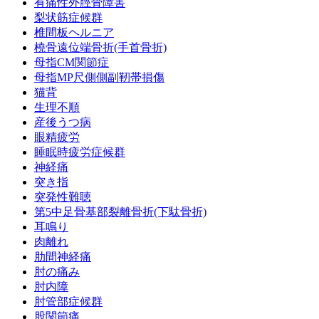
有痛性外脛骨障害
梨状筋症候群
椎間板ヘルニア
橈骨遠位端骨折(手首骨折)
母指CM関節症
母指MP尺側側副靭帯損傷
猫背
生理不順
産後うつ病
眼精疲労
睡眠時疲労症候群
神経痛
突き指
突発性難聴
第5中足骨基部裂離骨折(下駄骨折)
耳鳴り
肉離れ
肋間神経痛
肘の痛み
肘内障
肘管部症候群
股関節痛