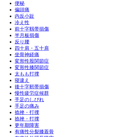
便秘
偏頭痛
内反小趾
冷え性
前十字靱帯損傷
半月板損傷
反り腰
四十肩・五十肩
坐骨神経痛
変形性股関節症
変形性膝関節症
太もも打撲
寝違え
後十字靭帯損傷
慢性疲労症候群
手足のしびれ
手足の痛み
捻挫・打撲
捻挫・打撲
更年期障害
有痛性分裂膝蓋骨