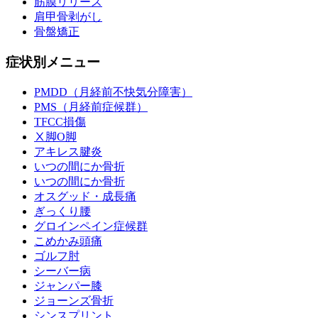
筋膜リリース
肩甲骨剥がし
骨盤矯正
症状別メニュー
PMDD（月経前不快気分障害）
PMS（月経前症候群）
TFCC損傷
Ⅹ脚O脚
アキレス腱炎
いつの間にか骨折
いつの間にか骨折
オスグッド・成長痛
ぎっくり腰
グロインペイン症候群
こめかみ頭痛
ゴルフ肘
シーバー病
ジャンパー膝
ジョーンズ骨折
シンスプリント