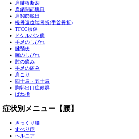
肩腱板断裂
肩鎖関節脱臼
肩関節脱臼
橈骨遠位端骨折(手首骨折)
TFCC損傷
ドケルバン病
手足のしびれ
腱鞘炎
腕のしびれ
肘の痛み
手足の痛み
肩こり
四十肩・五十肩
胸郭出口症候群
ばね指
症状別メニュー【腰】
ぎっくり腰
すべり症
ヘルニア