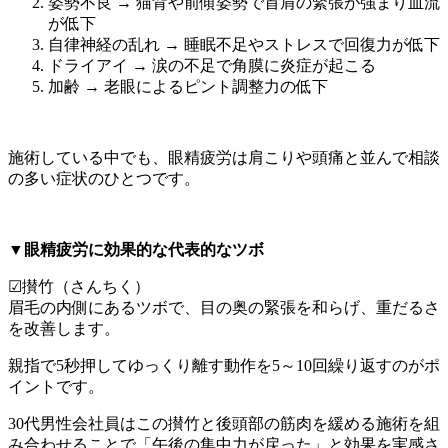
姿勢不良 → 猫背や前傾姿勢で首肩の緊張が強まり血流
が低下
自律神経の乱れ → 睡眠不足やストレスで回復力が低下
ドライアイ → 涙の不足で角膜に炎症が起こる
加齢 → 老眼によるピント調整力の低下
施術している中でも、眼精疲労は肩こりや頭痛と並んで相談
の多い症状のひとつです。
▼眼精疲労に効果的な代表的なツボ
☑攅竹（さんちく）
眉毛の内側にあるツボで、目の奥の緊張を和らげ、重だるさ
を改善します。
親指で5秒押してゆっくり離す動作を5～10回繰り返すのがポ
イントです。
30代男性会社員はこの攅竹と後頭部の筋肉を緩める施術を組
み合わせることで「午後の集中力が戻った」と効果を実感さ