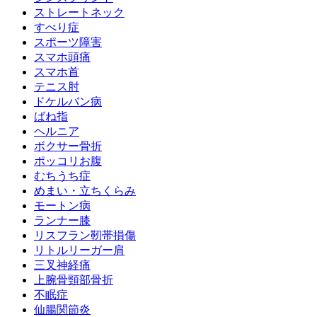
ストレートネック
すべり症
スポーツ障害
スマホ頭痛
スマホ首
テニス肘
ドケルバン病
ばね指
ヘルニア
ボクサー骨折
ポッコリお腹
むちうち症
めまい・立ちくらみ
モートン病
ランナー膝
リスフラン靭帯損傷
リトルリーガー肩
三叉神経痛
上腕骨頸部骨折
不眠症
仙腸関節炎