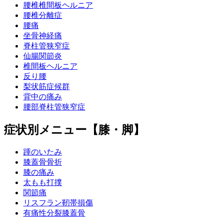
腰椎椎間板ヘルニア
腰椎分離症
腰痛
坐骨神経痛
脊柱管狭窄症
仙腸関節炎
椎間板ヘルニア
反り腰
梨状筋症候群
背中の痛み
腰部脊柱管狭窄症
症状別メニュー【膝・脚】
踵のいたみ
膝蓋骨骨折
膝の痛み
太もも打撲
関節痛
リスフラン靭帯損傷
有痛性分裂膝蓋骨