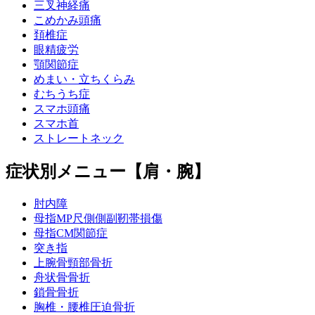
三叉神経痛
こめかみ頭痛
頚椎症
眼精疲労
顎関節症
めまい・立ちくらみ
むちうち症
スマホ頭痛
スマホ首
ストレートネック
症状別メニュー【肩・腕】
肘内障
母指MP尺側側副靭帯損傷
母指CM関節症
突き指
上腕骨頸部骨折
舟状骨骨折
鎖骨骨折
胸椎・腰椎圧迫骨折