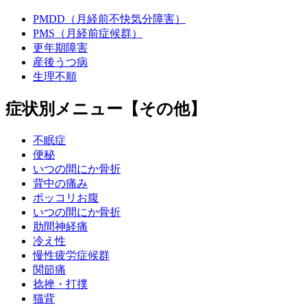
PMDD（月経前不快気分障害）
PMS（月経前症候群）
更年期障害
産後うつ病
生理不順
症状別メニュー【その他】
不眠症
便秘
いつの間にか骨折
背中の痛み
ポッコリお腹
いつの間にか骨折
肋間神経痛
冷え性
慢性疲労症候群
関節痛
捻挫・打撲
猫背