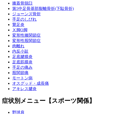
膝蓋骨脱臼
第5中足骨基部裂離骨折(下駄骨折)
ジョーンズ骨折
手足のしびれ
鵞足炎
Ⅹ脚O脚
変形性膝関節症
変形性股関節症
肉離れ
内反小趾
足底腱膜炎
足底筋膜炎
手足の痛み
股関節痛
モートン病
オスグッド・成長痛
アキレス腱炎
症状別メニュー【スポーツ関係】
野球肩